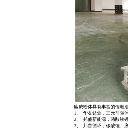
幽威粉体具有丰富的锂电
1、 华友钴业，三元前驱
2、 邦盛新能源，磷酸铁
3、 邦普循环，碳酸锂、