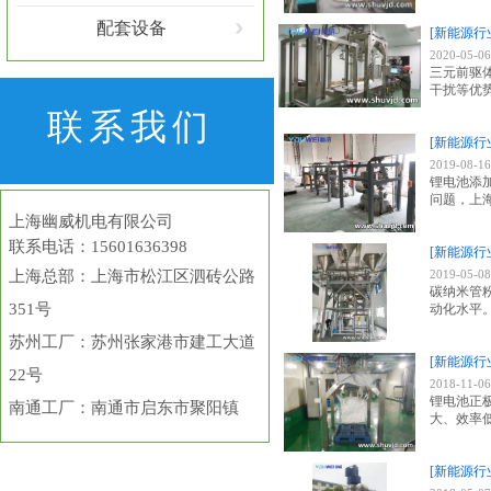
配套设备
[新能源行
2020-05-06
三元前驱
干扰等优
联系我们
[新能源行
2019-08-16
锂电池添
问题，上
上海幽威机电有限公司
联系电话：15601636398
[新能源行
上海总部
：上海市松江区泗砖公路
2019-05-08
碳纳米管
351号
动化水平
苏州工厂：苏州张家港市建工大道
[新能源行
22号
2018-11-06
锂电池正
南通工厂：南通市启东市聚阳镇
大、效率
[新能源行