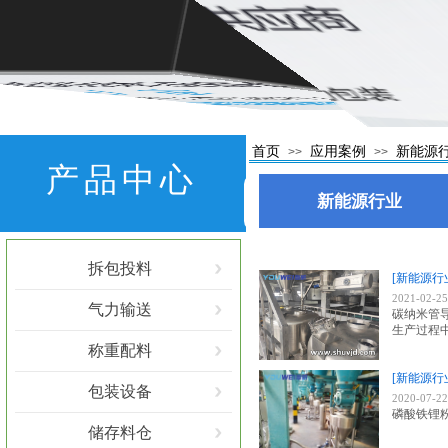
首页
应用案例
新能源
>>
>>
产品中心
新能源行业
拆包投料
[新能源行
2021-02-25
气力输送
碳纳米管
生产过程
称重配料
[新能源行
包装设备
2020-07-22
磷酸铁锂
储存料仓