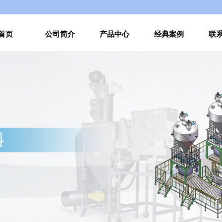
首页
公司简介
产品中心
经典案例
联