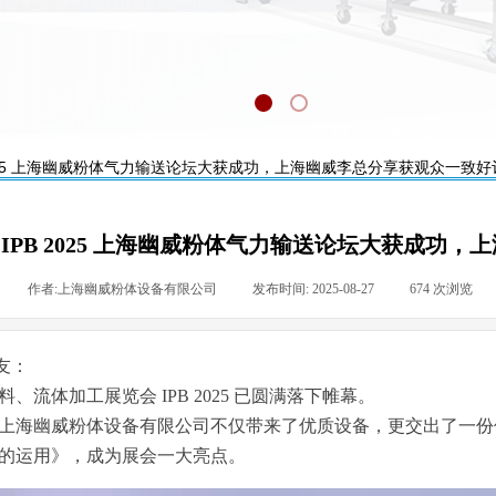
2025 上海幽威粉体气力输送论坛大获成功，上海幽威李总分享获观众一致好
IPB 2025 上海幽威粉体气力输送论坛大获成功
|
作者:
上海幽威粉体设备有限公司
|
发布时间:
2025-08-27
|
674
次浏览
|
友：
流体加工展览会 IPB 2025 已圆满落下帷幕。
上海幽威粉体设备有限公司不仅带来了优质设备，更交出了一份份
的运用》，成为展会一大亮点。