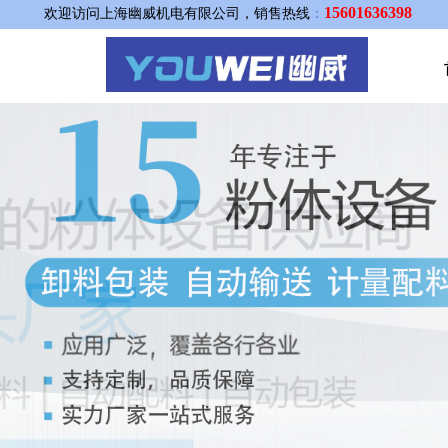
15601636398
欢迎访问上海幽威机电有限公司，销售热线
：