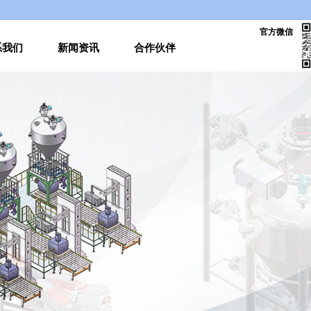
官方微信
系我们
新闻资讯
合作伙伴