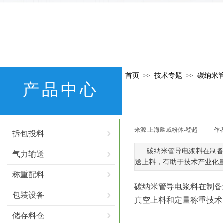
首页
技术专题
碳纳米
>>
>>
产品中心
来源:
上海幽威粉体-嵇超
|
作者
拆包投料
碳纳米管导电浆料在制
气力输送
送上料，有助于技术产业化
称重配料
碳纳米管导电浆料在制备
包装设备
真空上料和定量称重技术
储存料仓